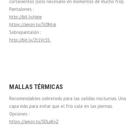
cortavientos (sólo necesario en momentos de mucho frío).
Pantalones :
http://bit.ly/rieie
https://amzn.to/3l0Ntgi
Sobrepantalón :
http://bit.ly/2t1Vc5S
MALLAS TÉRMICAS
Recomendables sobretodo para las salidas nocturnas. Una
capa más para evitar que el frío cale en las piernas.
Opciones :
https://amzn.to/3DLqKvZ