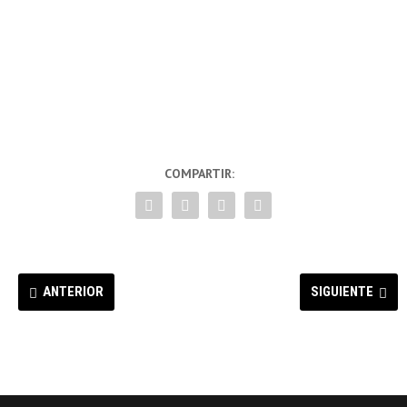
COMPARTIR:
ANTERIOR
SIGUIENTE
En busca de auroras
MAPA FOTOGRÁFICO Islas
boreales – Lofoten
Feroe